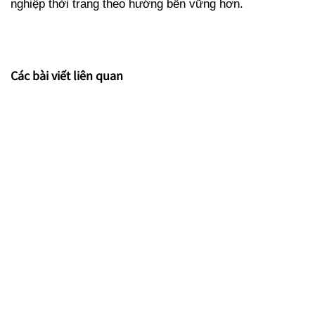
nghiệp thời trang theo hướng bền vững hơn.
Các bài viết liên quan
Kim Vũ x VTV9 | Tự hào xuất hiện trên “Hành trình Net
Zero” của VTV9 cùng câu chuyện nghiên cứu và phát triển