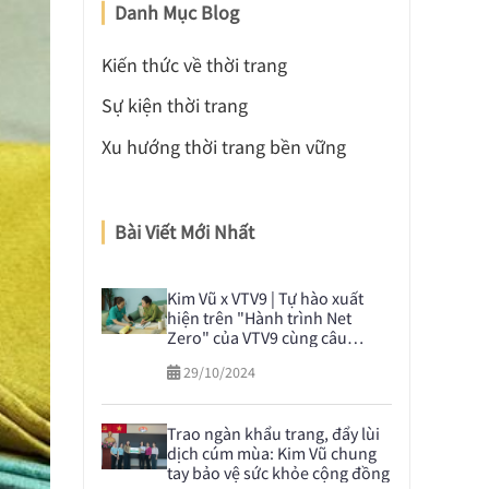
Danh Mục Blog
Kiến thức về thời trang
Sự kiện thời trang
Xu hướng thời trang bền vững
Bài Viết Mới Nhất
Kim Vũ x VTV9 | Tự hào xuất
hiện trên "Hành trình Net
Zero" của VTV9 cùng câu
chuyện nghiên cứu và phát
29/10/2024
triển vải sợi dứa
Trao ngàn khẩu trang, đẩy lùi
dịch cúm mùa: Kim Vũ chung
tay bảo vệ sức khỏe cộng đồng