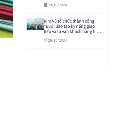
29/10/2024
Kim Vũ tổ chức thành công
“Buổi đào tạo kỹ năng giao
tiếp và tư vấn khách hàng hiệu
quả” nhằm nâng cao dịch vụ
29/10/2024
khách hàng